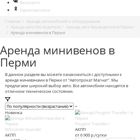
Вконтакте
Одноклассники
Главная
Аренда автомобилей и оборудования
Аренда авто без водителя
Аренда авто без водителя в Перми
Аренда минивенов в Перми
Аренда минивенов в
Перми
В данном разделе вы можете ознакомиться с доступными к
аренде минивэнами в Перми от "Автопрокат Магнат". Мы
предлагаем широкий выбор авто. Все автомобили находятся в
отличном техническом состоянии.
Новинка
Peugeot Traveller I
Mitsubishi Xpander
АКПП
АКПП
от 6 900
р.
/сутки