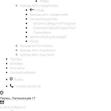
Ретро
Аренда авто с водителем
Назад
Аренда авто с водителем
Личный водитель
- Встречи звезд и VIP-персон
- Корпоративный транспорт
- Трансферы
Автомобили для свадеб
Ретро
Аренда мототехники
Аренда авто под выкуп
Аренда авто под такси
Тарифы
Условия
Контакты
Личный кабинет
Пермь
+7 (992) 320-09-34
Пермь, Папанинцев 17
prokat.m4@ya.ru