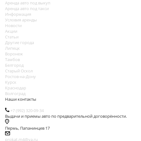
Аренда авто под выкуп
Аренда авто под такси
Информация
Условия аренды
Новости
Акции
Статьи
Другие города
Липецк
Воронеж
Тамбов
Белгород
Старый Оскол
Ростов-на-Дону
Курск
Краснодар
Волгоград
Наши контакты
+7 (992) 320-09-34
Выдачи и приемы авто по предварительной договорённости.
Пермь, Папанинцев 17
prokat.m4@ya.ru