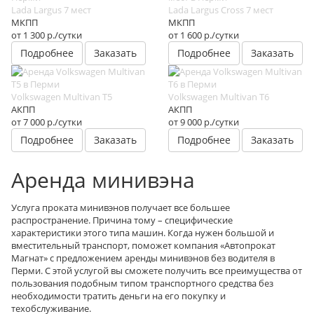
Lada Largus 7 мест
Lada Largus Cross 7 мест
МКПП
МКПП
от 1 300
р.
/сутки
от 1 600
р.
/сутки
Подробнее
Заказать
Подробнее
Заказать
Volkswagen Multivan T5
Volkswagen Multivan T6
АКПП
АКПП
от 7 000
р.
/сутки
от 9 000
р.
/сутки
Подробнее
Заказать
Подробнее
Заказать
Аренда минивэна
Услуга проката минивэнов получает все большее
распространение. Причина тому – специфические
характеристики этого типа машин. Когда нужен большой и
вместительный транспорт, поможет компания «Автопрокат
Магнат» с предложением аренды минивэнов без водителя в
Перми. С этой услугой вы сможете получить все преимущества от
пользования подобным типом транспортного средства без
необходимости тратить деньги на его покупку и
техобслуживание.