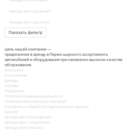
Аренда авто под выкуп
Аренда авто под такси
Показать фильтр
Цель нашей компании —
предложение в аренду в Перми широкого ассортимента
автомобилей и оборудования при неизменно высоком качестве
обслуживания.
Компания
О компании
Бренды
Отзывы
Реквизиты
Политика конфиденциальности
Политика безопасности платежей
Согласие на обработку персональных данных
Каталог
Аренда авто без водителя
Аренда авто с водителем
Аренда мототехники