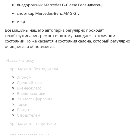
внедорожник Mercedes G-Classe Гелендваген;
спорткар Mercedes-Benz AMG GT;
и т.д.
Все машины нашего автопарка регулярно проходят
техобслуживание, ремонт и потому находятся в отличном
состоянии. То же касается и состояния салона, который регулярно
очищается и обновляется.
Назад к списку
Аренда авто без водителя
Эконом
Средний-класс
Бизнес-класс
Внедорожники
7-8 мест / фургоны
Такси
Выкуп
С водителем
Аренда авто с водителем
Аренда мототехники